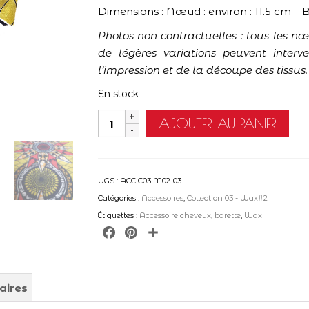
Dimensions : Nœud : environ : 11.5 cm – B
Photos non contractuelles : tous les n
de légères variations peuvent interv
l’impression et de la découpe des tissus.
En stock
quantité
AJOUTER AU PANIER
de
Barrette
grand
UGS :
ACC C03 M02-03
nœud
Catégories :
Accessoires
,
Collection 03 - Wax#2
-
Étiquettes :
Accessoire cheveux
,
barette
,
Wax
Wax
Facebook
Pinterest
Partager
#2
aires