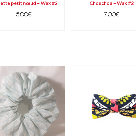
ette petit nœud – Wax #2
Chouchou – Wax #2
5.00
€
7.00
€
SELECT OPTIONS
AJOUTER AU PANIER