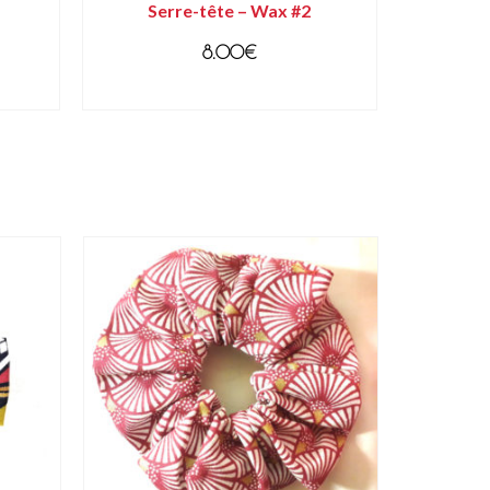
Serre-tête – Wax #2
8.00
€
AJOUTER AU PANIER