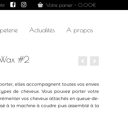
te
Votre panier
-
0.00
€
peterie
Actualités
A propos
 Wax #2
 porter, elles accompagnent toutes vos envies
s types de cheveux. Vous pouvez porter votre
grémenter vos cheveux attachés en queue-de-
isé à la machine à coudre puis assemblé à la