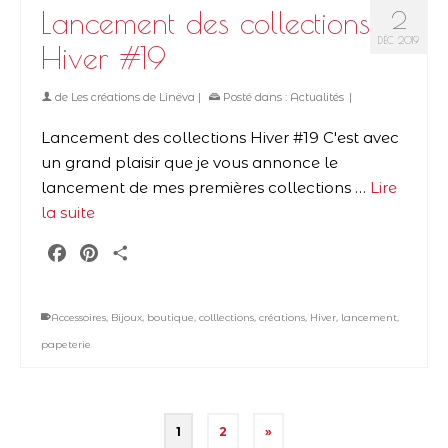
Lancement des collections
2
DÉC 2019
Hiver #19
de
Les créations de Linëva
|
Posté dans :
Actualités
|
Lancement des collections Hiver #19 C'est avec
un grand plaisir que je vous annonce le
lancement de mes premières collections …
Lire
la suite
Facebook
Pinterest
Partager
Accessoires
,
Bijoux
,
boutique
,
colllections
,
créations
,
Hiver
,
lancement
,
papeterie
1
2
»