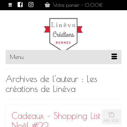
Votre panier
-
0.00
€
Menu
Archives de l'auteur : Les
créations de Linëva
Cadeaux – Shopping List
15
NOV 2022
Noël #22