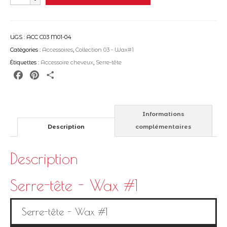
de
Serre-
tête
UGS :
ACC C03 M01-04
-
Catégories :
Accessoires
,
Collection 03 - Wax#1
Wax
Étiquettes :
Accessoire cheveux
,
Serre-tête
#1
Facebook
Pinterest
Partager
Informations
Description
complémentaires
Description
Serre-tête - Wax #1
Serre-tête - Wax #1