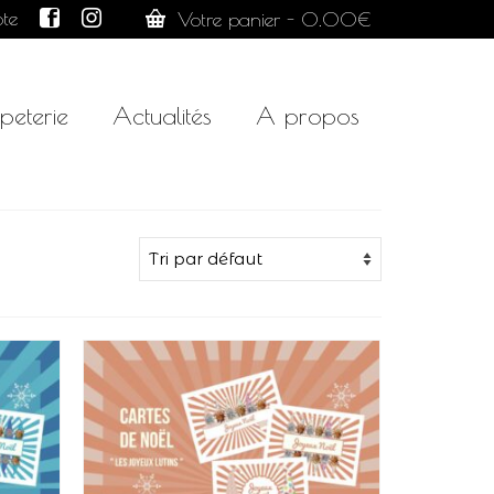
te
Votre panier
-
0.00
€
peterie
Actualités
A propos