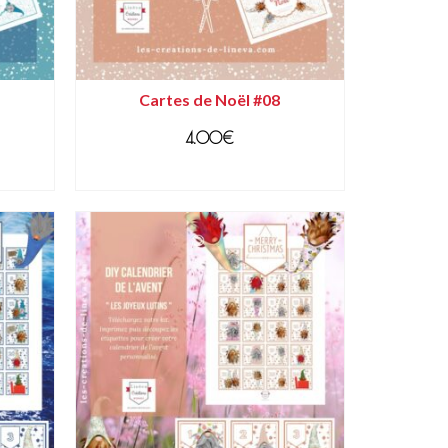
Cartes de Noël #08
4.00
€
AJOUTER AU PANIER