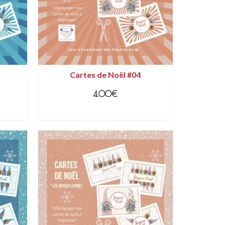
Cartes de Noël #04
4.00
€
AJOUTER AU PANIER