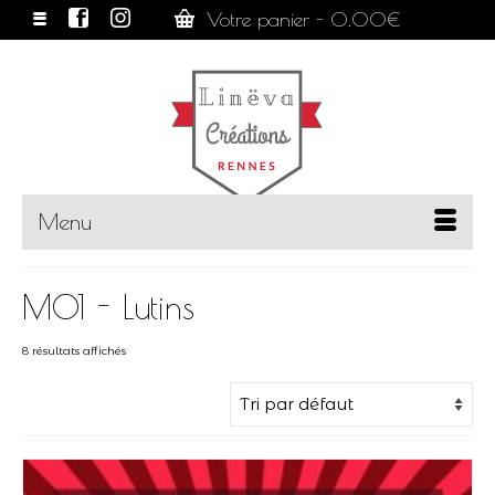
Votre panier
-
0.00
€
Menu
M01 - Lutins
8 résultats affichés