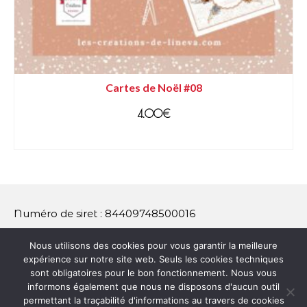
Cartes de Noël #08
4.00
€
AJOUTER AU PANIER
Numéro de siret : 84409748500016
Contact : maeva@les-creations-de-lineva.com
Nous utilisons des cookies pour vous garantir la meilleure
expérience sur notre site web. Seuls les cookies techniques
sont obligatoires pour le bon fonctionnement. Nous vous
informons également que nous ne disposons d'aucun outil
Plan du site
Mentions légales
Conditions Générales de Vente
permettant la traçabilité d'informations au travers de cookies